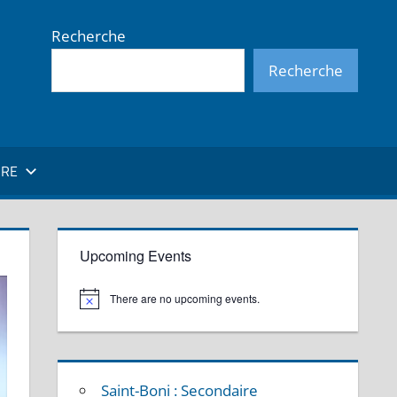
Recherche
Recherche
IRE
Upcoming Events
There are no upcoming events.
N
o
t
i
c
e
Saint-Boni : Secondaire